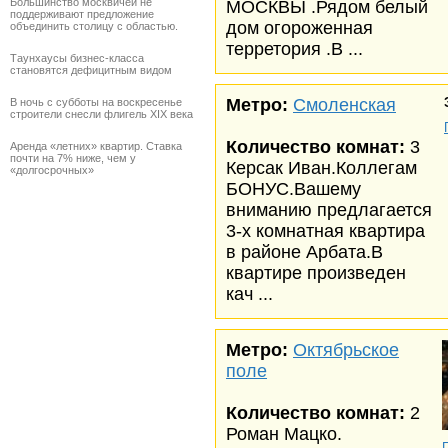
Большинство москвичей не
МОСКВЫ .Рядом белый
поддерживают предложение
дом огороженная
объединить столицу с областью.
терретория .В ...
Таунхаусы бизнес-класса
становятся дефицитным видом
Метро:
Смоленская
В ночь с субботы на воскресенье
строители снесли флигель XIX века
Количество комнат:
3
Аренда «летних» квартир. Ставка
почти на 7% ниже, чем у
Керсак Иван.Коллегам
«долгосрочных»
БОНУС.Вашему
вниманию предлагается
3-х комнатная квартира
в районе Арбата.В
квартире произведен
кач ...
Метро:
Октябрьское
поле
Количество комнат:
2
Роман Мацко.