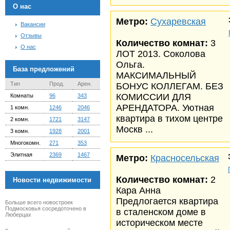
О нас
Метро:
Сухаревская
Вакансии
Отзывы
Количество комнат:
3
О нас
ЛОТ 2013. Соколова
Ольга.
База предложений
МАКСИМАЛЬНЫЙ
Тип
Прод.
Арен.
БОНУС КОЛЛЕГАМ. БЕЗ
КОМИССИИ ДЛЯ
Комнаты
96
343
АРЕНДАТОРА. Уютная
1 комн.
1246
2046
квартира в тихом центре
2 комн.
1721
3147
Москв ...
3 комн.
1928
2001
Многокомн.
271
353
Элитная
2369
1467
Метро:
Красносельская
Количество комнат:
2
Новости недвижимости
Кара Анна
Предлогается квартира
Больше всего новостроек
Подмосковья сосредоточено в
в сталенском доме в
Люберцах
историческом месте