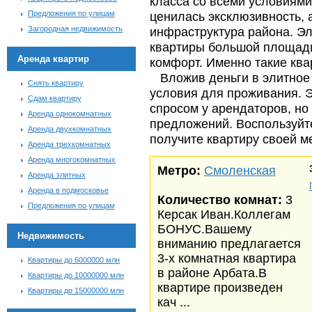
класса со всеми условиями
Предложения по улицам
ценилась эксклюзивность, 
Загородная недвижимость
инфраструктура района. Эл
квартиры большой площади
Аренда квартир
комфорт. Именно такие ква
Вложив деньги в элитное 
Снять квартиру
условия для проживания. 
Сдам квартиру
спросом у арендаторов, н
Аренда однокомнатных
предложений. Воспользуйт
Аренда двухкомнатных
получите квартиру своей м
Аренда трехкомнатных
Аренда многокомнатных
Метро:
Смоленская
Аренда элитных
Аренда в подмосковье
Количество комнат:
3
Предложения по улицам
Керсак Иван.Коллегам
БОНУС.Вашему
Недвижимость
вниманию предлагается
3-х комнатная квартира
Квартиры до 6000000 млн
в районе Арбата.В
Квартиры до 10000000 млн
квартире произведен
Квартиры до 15000000 млн
кач ...