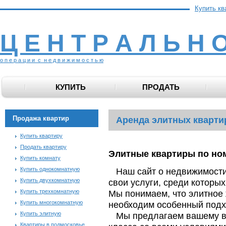
Купить кв
Ц Е Н Т Р А Л Ь Н 
о п е р а ц и и с н е д в и ж и м о с т ь ю
КУПИТЬ
ПРОДАТЬ
Продажа квартир
Аренда элитных кварти
Купить квартиру
Продать квартиру
Элитные квартиры по номе
Купить комнату
Купить однокомнатную
Наш сайт о недвижимости
Купить двухкомнатную
свои услуги, среди которы
Купить трехкомнатную
Мы понимаем, что элитное ж
Купить многокомнатную
необходим особенный подх
Купить элитную
Мы предлагаем вашему в
Квартиры в подмосковье