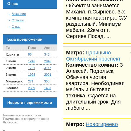
О нас
Объектом занимается
Михаил. п.Сырнево. 3-х
Вакансии
комнатная квартира, С/У
Отзывы
раздельный. Минимум
О нас
мебели. 22км от г.
Сергиев Посад. ...
База предложений
Тип
Прод.
Арен.
Метро:
Царицыно
Комнаты
96
343
Октябрьский проспект
1 комн.
1246
2046
Количество комнат:
3
2 комн.
1721
3147
Алексей. Подольск.
3 комн.
1928
2001
Обычная чистая
Многокомн.
271
353
квартира. Необходимая
Элитная
2369
1467
мебель и бытовая
техника. Сдается на
длительный срок. Для
Новости недвижимости
любого ...
Больше всего новостроек
Подмосковья сосредоточено в
Люберцах
Метро:
Новогиреево