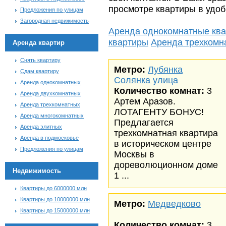
просмотре квартиры в удоб
Предложения по улицам
Загородная недвижимость
Аренда однокомнатные кв
квартиры
Аренда трехкомн
Аренда квартир
Снять квартиру
Метро:
Лубянка
Сдам квартиру
Солянка улица
Аренда однокомнатных
Количество комнат:
3
Аренда двухкомнатных
Артем Аразов.
Аренда трехкомнатных
ЛОТАГЕНТУ БОНУС!
Аренда многокомнатных
Предлагается
Аренда элитных
трехкомнатная квартира
Аренда в подмосковье
в историческом центре
Предложения по улицам
Москвы в
дореволюционном доме
Недвижимость
1 ...
Квартиры до 6000000 млн
Квартиры до 10000000 млн
Метро:
Медведково
Квартиры до 15000000 млн
Количество комнат:
3