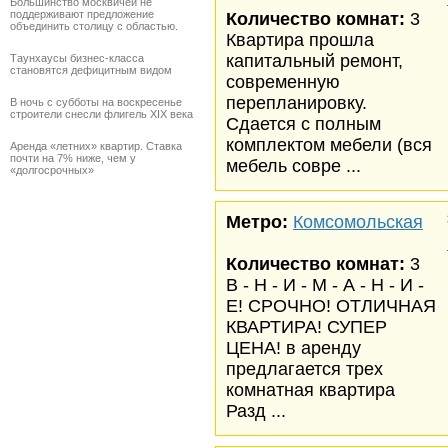
Большинство москвичей не
поддерживают предложение
Количество комнат:
3
объединить столицу с областью.
Квартира прошла
капитальный ремонт,
Таунхаусы бизнес-класса
становятся дефицитным видом
современную
перепланировку.
В ночь с субботы на воскресенье
строители снесли флигель XIX века
Сдается с полным
комплектом мебели (вся
Аренда «летних» квартир. Ставка
почти на 7% ниже, чем у
мебель совре ...
«долгосрочных»
Метро:
Комсомольская
Количество комнат:
3
В - Н - И - М - А - Н - И -
Е! СРОЧНО! ОТЛИЧНАЯ
КВАРТИРА! СУПЕР
ЦЕНА! в аренду
предлагается трех
комнатная квартира
Разд ...