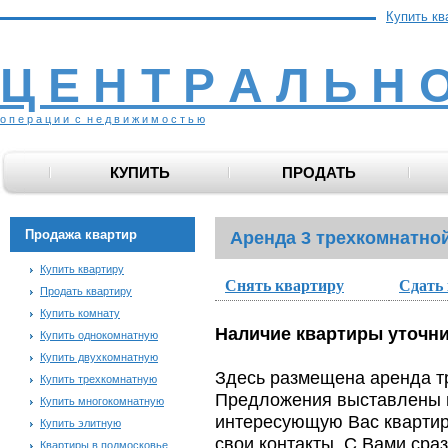
Купить кв
Ц Е Н Т Р А Л Ь Н 
о п е р а ц и и с н е д в и ж и м о с т ь ю
КУПИТЬ
ПРОДАТЬ
Продажа квартир
Аренда 3 трехкомнатно
Купить квартиру
Снять квартиру
Сдать
Продать квартиру
Купить комнату
Наличие квартиры уточните
Купить однокомнатную
Купить двухкомнатную
Здесь размещена аренда т
Купить трехкомнатную
Предложения выставлены п
Купить многокомнатную
интересующую Вас квартиру
Купить элитную
свои контакты. С Вами сра
Квартиры в подмосковье