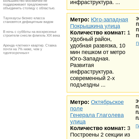
Большинство москвичей не
инфраструктура. ...
поддерживают предложение
объединить столицу с областью.
Таунхаусы бизнес-класса
Метро:
Юго-западная
Э
становятся дефицитным видом
П
Покрышкина улица
П
Количество комнат:
1
В ночь с субботы на воскресенье
П
строители снесли флигель XIX века
Удобный район,
П
удобная развязка, 10
Аренда «летних» квартир. Ставка
почти на 7% ниже, чем у
мин пешком от метро
«долгосрочных»
Юго-Западная.
Развитая
инфраструктура.
современный 2-х
подъездны ...
Метро:
Октябрьское
Э
П
поле
П
Генерала Глаголева
П
улица
П
Количество комнат:
3
Построены 2 секции из