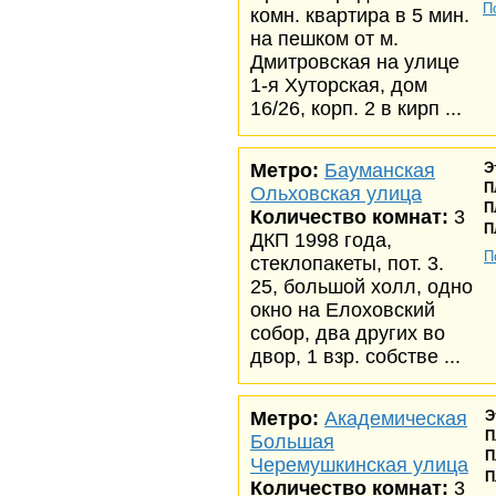
П
комн. квартира в 5 мин.
на пешком от м.
Дмитровская на улице
1-я Хуторская, дом
16/26, корп. 2 в кирп ...
Метро:
Бауманская
Э
П
Ольховская улица
П
Количество комнат:
3
П
ДКП 1998 года,
П
стеклопакеты, пот. 3.
25, большой холл, одно
окно на Елоховский
собор, два других во
двор, 1 взр. собстве ...
Метро:
Академическая
Э
П
Большая
П
Черемушкинская улица
П
Количество комнат:
3