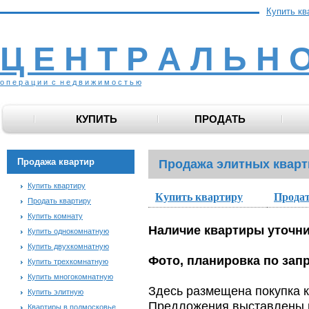
Купить кв
Ц Е Н Т Р А Л Ь Н 
о п е р а ц и и с н е д в и ж и м о с т ь ю
КУПИТЬ
ПРОДАТЬ
Продажа квартир
Продажа элитных кварт
Купить квартиру
Купить квартиру
Продат
Продать квартиру
Купить комнату
Наличие квартиры уточните
Купить однокомнатную
Купить двухкомнатную
Фото, планировка по зап
Купить трехкомнатную
Купить многокомнатную
Здесь размещена покупка к
Купить элитную
Предложения выставлены п
Квартиры в подмосковье