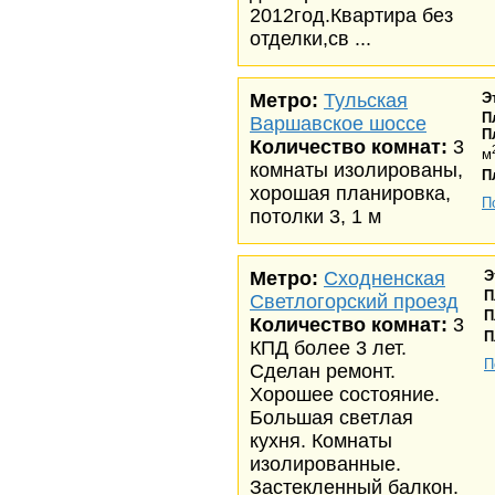
2012год.Квартира без
отделки,св ...
Метро:
Тульская
Э
П
Варшавское шоссе
П
Количество комнат:
3
м
комнаты изолированы,
П
хорошая планировка,
П
потолки 3, 1 м
Метро:
Сходненская
Э
П
Светлогорский проезд
П
Количество комнат:
3
П
КПД более 3 лет.
П
Сделан ремонт.
Хорошее состояние.
Большая светлая
кухня. Комнаты
изолированные.
Застекленный балкон.