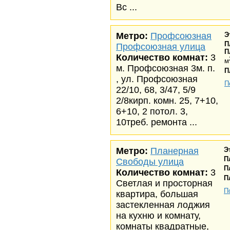
Вс ...
Метро:
Профсоюзная
Э
П
Профсоюзная улица
П
Количество комнат:
3
м
м. Профсоюзная 3м. п.
П
, ул. Профсоюзная
П
22/10, 68, 3/47, 5/9
2/8кирп. комн. 25, 7+10,
6+10, 2 потол. 3,
10треб. ремонта ...
Метро:
Планерная
Э
П
Свободы улица
П
Количество комнат:
3
П
Светлая и просторная
П
квартира, большая
застекленная лоджия
на кухню и комнату,
комнаты квадратные,