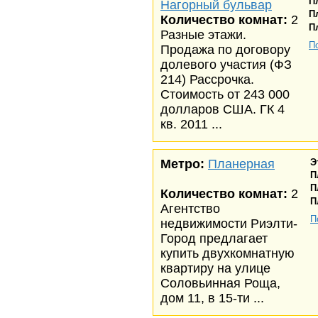
П
Нагорный бульвар
П
Количество комнат:
2
П
Разные этажи.
П
Продажа по договору
долевого участия (ФЗ
214) Рассрочка.
Стоимость от 243 000
долларов США. ГК 4
кв. 2011 ...
Метро:
Планерная
Э
П
П
Количество комнат:
2
П
Агентство
П
недвижимости Риэлти-
Город предлагает
купить двухкомнатную
квартиру на улице
Соловьинная Роща,
дом 11, в 15-ти ...