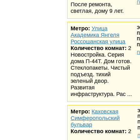
П
После ремонта,
светлая, дому 9 лет.
Метро:
Улица
Э
П
Академика Янгеля
П
Россошанская улица
П
Количество комнат:
2
П
Новостройка. Серия
дома П-44Т. Дом готов.
Стеклопакеты. Чистый
подъезд. тихий
зеленый двор.
Развитая
инфраструктура. Рас ...
Метро:
Каховская
Э
Симферопольский
П
бульвар
П
Количество комнат:
2
П