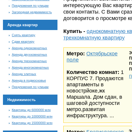
интересующую Вас квартиру
Предложения по улицам
свои контакты. С Вами сра
Загородная недвижимость
договорится о просмотре к
Аренда квартир
Купить -
однокомнатную к
Снять квартиру
трехкомнатную квартиру
Сдам квартиру
Аренда однокомнатных
Метро:
Октябрьское
Э
Аренда двухкомнатных
П
поле
Аренда трехкомнатных
П
Аренда многокомнатных
П
Количество комнат:
1
Аренда элитных
П
КОРПУС 7. Продаются
Аренда в подмосковье
апартаменты в
Предложения по улицам
новострйоке,жк
Маршала. Дом сдан, в
Недвижимость
шаговой доступности
метро,развитая
Квартиры до 6000000 млн
инфраструктура. ...
Квартиры до 10000000 млн
Квартиры до 15000000 млн
Э