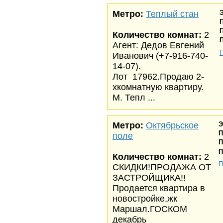
Метро:
Теплый стан
Количество комнат:
2
Агент: Дедов Евгений
Иванович (+7-916-740-
14-07).
Лот 17962.Продаю 2-
хкомнатную квартиру.
М. Тепл ...
Метро:
Октябрьское
Э
П
поле
П
П
Количество комнат:
2
П
СКИДКИ!ПРОДАЖА ОТ
ЗАСТРОЙЩИКА!!
Продается квартира в
новостройке,жк
Маршал.ГОСКОМ
декабрь