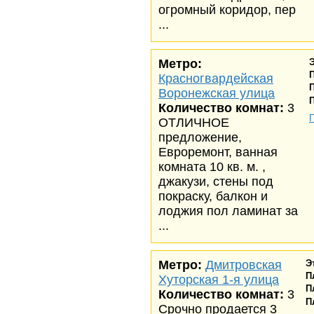
огромный коридор, пер
...
Метро:
Красногвардейская
Воронежская улица
Количество комнат:
3
ОТЛИЧНОЕ
предложение,
Евроремонт, ванная
комната 10 кв. м. ,
джакузи, стены под
покраску, балкон и
лоджия пол ламинат за
...
Метро:
Дмитровская
Э
П
Хуторская 1-я улица
П
Количество комнат:
3
П
Срочно продается 3