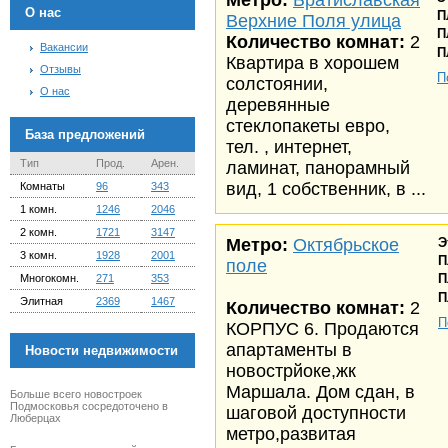
Метро:
Братиславская
О нас
П
Верхние Поля улица
П
Количество комнат:
2
Вакансии
П
Квартира в хорошем
Отзывы
П
солстоянии,
О нас
деревянные
стеклопакеты евро,
База предложений
тел. , интернет,
Тип
Прод.
Арен.
ламинат, панорамный
вид, 1 собственник, в ...
Комнаты
96
343
1 комн.
1246
2046
2 комн.
1721
3147
Метро:
Октябрьское
Э
3 комн.
1928
2001
П
поле
П
Многокомн.
271
353
П
Элитная
2369
1467
Количество комнат:
2
П
КОРПУС 6. Продаются
апартаменты в
Новости недвижимости
новострйоке,жк
Маршала. Дом сдан, в
Больше всего новостроек
Подмосковья сосредоточено в
шаговой доступности
Люберцах
метро,развитая