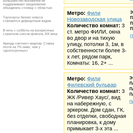
Большинство москвичей не
поддерживают предложение
объединить столицу с областью.
Метро:
Фили
Э
Таунхаусы бизнес-класса
П
Новозаводская улица
становятся дефицитным видом
П
Количество комнат:
3
П
В ночь с субботы на воскресенье
ст. метро ФИЛИ, окна
строители снесли флигель XIX века
П
во двор и на тихую
улицу, потолки 3, 1м, в
Аренда «летних» квартир. Ставка
почти на 7% ниже, чем у
собственности более 3-
«долгосрочных»
х лет, рядом парк,
Комнаты: 16, 2+ ...
Метро:
Фили
Э
П
Филевский бульвар
П
Количество комнат:
3
П
ЖК /Ривер Хаус/, вид
П
на набережную, с
эркером. Дом сдан, ГК,
без отделки, свободная
планировка, к дому
примыкает 3-х эта ...