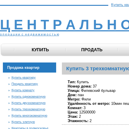
Купить кв
Ц Е Н Т Р А Л Ь Н 
о п е р а ц и и с н е д в и ж и м о с т ь ю
КУПИТЬ
ПРОДАТЬ
Продажа квартир
Купить 3 трехкомнатную
Купить квартиру
Тип:
Купить
Продать квартиру
Номер дома:
37
Купить комнату
Улица:
Филевский бульвар
Дом:
пан
Купить однокомнатную
Метро:
Фили
Купить двухкомнатную
Удалённость от метро:
10мин пе
Комнат:
3
Купить трехкомнатную
Цена:
12500000
Купить многокомнатную
Этаж:
2
Этажность:
2
Купить элитную
Квартиры в подмосковье