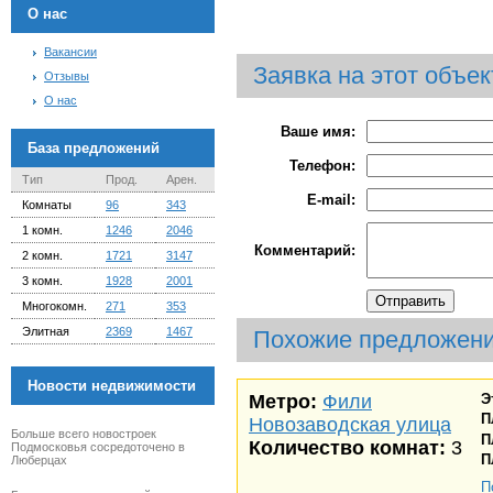
О нас
Вакансии
Заявка на этот объек
Отзывы
О нас
Ваше имя:
База предложений
Телефон:
Тип
Прод.
Арен.
E-mail:
Комнаты
96
343
1 комн.
1246
2046
Комментарий:
2 комн.
1721
3147
3 комн.
1928
2001
Многокомн.
271
353
Элитная
2369
1467
Похожие предложен
Новости недвижимости
Метро:
Фили
Э
П
Новозаводская улица
Больше всего новостроек
П
Количество комнат:
3
Подмосковья сосредоточено в
П
Люберцах
П