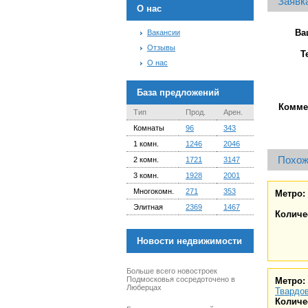
Заявка
О нас
Ва
Вакансии
Отзывы
Т
О нас
База предложений
Комме
Тип
Прод.
Арен.
Комнаты
96
343
1 комн.
1246
2046
Похож
2 комн.
1721
3147
3 комн.
1928
2001
Многокомн.
271
353
Метро:
Элитная
2369
1467
Количе
Новости недвижимости
Больше всего новостроек
Подмосковья сосредоточено в
Метро:
Люберцах
Твардов
Количе