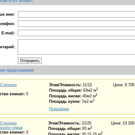
 на этот объект:
ше имя:
елефон:
E-mail:
нтарий:
ие предложения
Строгино
Этаж/Этажность:
11/12
Цена: 9 700
2
Площадь общая:
63м2 м
ство комнат:
3
2
Площадь жилая:
45м2 м
2
Площадь кухни:
7м2 м
Подробнее
Строгино
Этаж/Этажность:
21/25
Цена: 13 200
ского улица
2
Площадь общая:
83 м
ство комнат:
3
2
Площадь жилая:
20 15 15 м