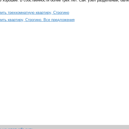
 хорошее. В собственности более трех лет. Сан. узел раздельный, балк
пить трехкомнатную квартиру, Строгино
пить квартиру, Строгино. Все предложения