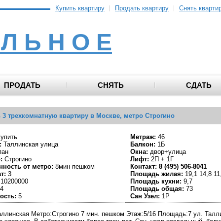
Купить квартиру
Продать квартиру
Снять кварти
 Л Ь Н О Е
ПРОДАТЬ
СНЯТЬ
СДАТЬ
 3 трехкомнатную квартиру в Москве, метро Строгино
упить
Метраж:
46
:
Таллинская улица
Балкон:
1Б
пан
Окна:
двор+улица
:
Строгино
Лифт:
2П + 1Г
нность от метро:
8мин пешком
Контакт:
8 (495) 506-8041
т:
3
Площадь жилая:
19,1 14,8 11
10200000
Площадь кухни:
9,7
4
Площадь общая:
73
ость:
5
Сан Узел:
1Р
Таллинская Метро:Строгино 7 мин. пешком Этаж:5/16 Площадь:7 ул. Талли