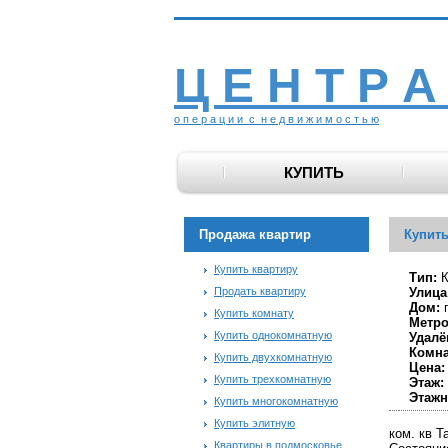
Ц Е Н Т Р А
о п е р а ц и и с н е д в и ж и м о с т ь ю
КУПИТЬ
Продажа квартир
Купить
Купить квартиру
Тип:
К
Продать квартиру
Улица
Дом:
Купить комнату
Метро
Купить однокомнатную
Удалё
Комна
Купить двухкомнатную
Цена:
Купить трехкомнатную
Этаж:
Этажн
Купить многокомнатную
Купить элитную
ком. кв 
Квартиры в подмосковье