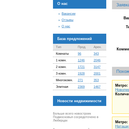
О нас
Заявка
Вакансии
Ва
Отзывы
О нас
Т
База предложений
Тип
Прод.
Арен.
Комме
Комнаты
96
343
1 комн.
1246
2046
2 комн.
1721
3147
Похож
3 комн.
1928
2001
Многокомн.
271
353
Метро:
Элитная
2369
1467
Новопе
Количе
Новости недвижимости
Больше всего новостроек
Подмосковья сосредоточено в
Люберцах
Метро:
Наташи