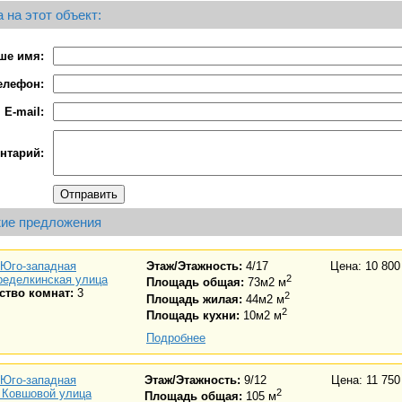
 на этот объект:
ше имя:
елефон:
E-mail:
нтарий:
ие предложения
Юго-западная
Этаж/Этажность:
4/17
Цена: 10 800
ределкинская улица
2
Площадь общая:
73м2 м
ство комнат:
3
2
Площадь жилая:
44м2 м
2
Площадь кухни:
10м2 м
Подробнее
Юго-западная
Этаж/Этажность:
9/12
Цена: 11 750
 Ковшовой улица
2
Площадь общая:
105 м