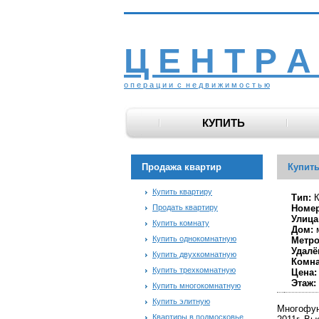
Ц Е Н Т Р А
о п е р а ц и и с н е д в и ж и м о с т ь ю
КУПИТЬ
Продажа квартир
Купить
Купить квартиру
Тип:
К
Продать квартиру
Номер
Улица
Купить комнату
Дом:
Купить однокомнатную
Метро
Удалё
Купить двухкомнатную
Комна
Купить трехкомнатную
Цена:
Этаж:
Купить многокомнатную
Купить элитную
Многофун
Квартиры в подмосковье