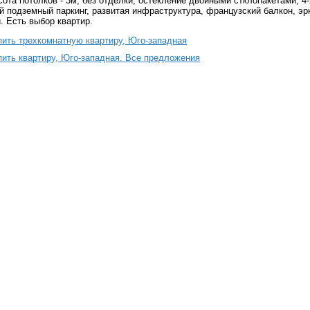
сота потолков - 3м, без отделки, остекление двойными стклопакетами, 4-
й подземный паркинг, развитая инфраструктура, французский балкон, эр
. Есть выбор квартир.
пить трехкомнатную квартиру, Юго-западная
пить квартиру, Юго-западная. Все предложения