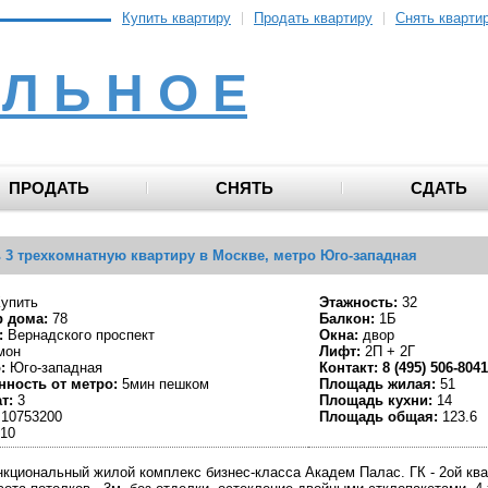
Купить квартиру
Продать квартиру
Снять кварти
 Л Ь Н О Е
ПРОДАТЬ
СНЯТЬ
СДАТЬ
 3 трехкомнатную квартиру в Москве, метро Юго-западная
упить
Этажность:
32
 дома:
78
Балкон:
1Б
:
Вернадского проспект
Окна:
двор
мон
Лифт:
2П + 2Г
:
Юго-западная
Контакт:
8 (495) 506-8041
нность от метро:
5мин пешком
Площадь жилая:
51
т:
3
Площадь кухни:
14
10753200
Площадь общая:
123.6
10
кциональный жилой комплекс бизнес-класса Академ Палас. ГК - 2ой кв