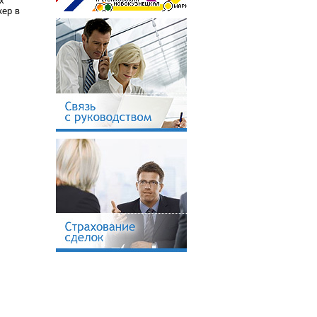
х
кер в