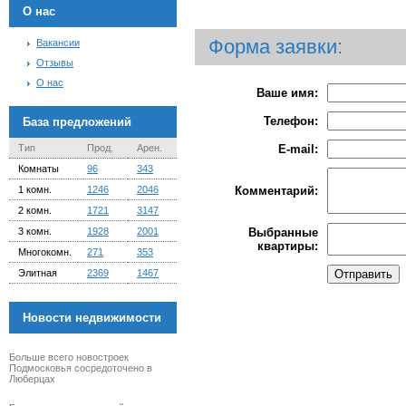
О нас
Форма заявки:
Вакансии
Отзывы
О нас
Ваше имя:
Телефон:
База предложений
Тип
Прод.
Арен.
E-mail:
Комнаты
96
343
1 комн.
1246
2046
Комментарий:
2 комн.
1721
3147
3 комн.
1928
2001
Выбранные
квартиры:
Многокомн.
271
353
Элитная
2369
1467
Новости недвижимости
Больше всего новостроек
Подмосковья сосредоточено в
Люберцах