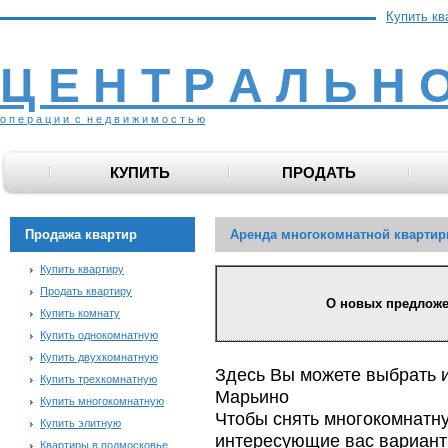
Купить кв
Ц Е Н Т Р А Л Ь Н 
о п е р а ц и и с н е д в и ж и м о с т ь ю
КУПИТЬ
ПРОДАТЬ
Продажа квартир
Аренда многокомнатной квартир
Купить квартиру
Продать квартиру
О новых предложени
Купить комнату
Купить однокомнатную
Купить двухкомнатную
Здесь Вы можете выбрать 
Купить трехкомнатную
Марьино
Купить многокомнатную
Чтобы снять многокомнатну
Купить элитную
интересующие вас варианты
Квартиры в подмосковье