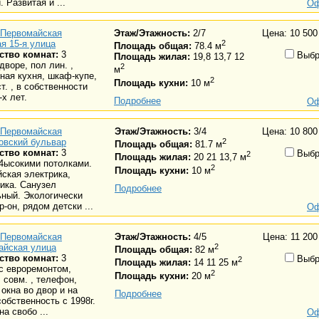
. Развитая и ...
Оф
Первомайская
Этаж/Этажность:
2/7
Цена: 10 500
я 15-я улица
2
Площадь общая:
78.4 м
ство комнат:
3
Выбр
Площадь жилая:
19,8 13,7 12
дворе, пол лин. ,
2
м
ная кухня, шкаф-купе,
2
Площадь кухни:
10 м
ст. , в собственности
-х лет.
Подробнее
Оф
Первомайская
Этаж/Этажность:
3/4
Цена: 10 800
овский бульвар
2
Площадь общая:
81.7 м
ство комнат:
3
Выбр
2
Площадь жилая:
20 21 13,7 м
4ысокими потолками.
2
Площадь кухни:
10 м
ская электрика,
ика. Санузел
Подробнее
ный. Экологически
р-он, рядом детски ...
Оф
Первомайская
Этаж/Этажность:
4/5
Цена: 11 200
айская улица
2
Площадь общая:
82 м
ство комнат:
3
Выбр
2
Площадь жилая:
14 11 25 м
. с евроремонтом,
2
Площадь кухни:
20 м
 совм. , телефон,
 окна во двор и на
Подробнее
собственность с 1998г.
а свобо ...
Оф