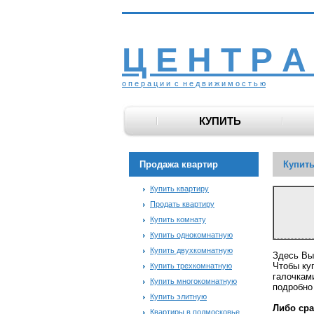
Ц Е Н Т Р А
о п е р а ц и и с н е д в и ж и м о с т ь ю
КУПИТЬ
Продажа квартир
Купить
Купить квартиру
Продать квартиру
Купить комнату
Купить однокомнатную
Купить двухкомнатную
Здесь Вы
Чтобы ку
Купить трехкомнатную
галочкам
Купить многокомнатную
подробно
Купить элитную
Либо сра
Квартиры в подмосковье