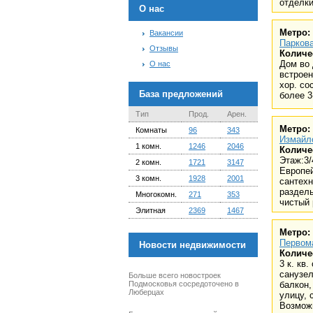
отделки
О нас
Метро:
Вакансии
Паркова
Отзывы
Количе
Дом во 
О нас
встроен
хор. со
База предложений
более 3
Тип
Прод.
Арен.
Метро:
Комнаты
96
343
Измайл
1 комн.
1246
2046
Количе
Этаж:3/
2 комн.
1721
3147
Европей
3 комн.
1928
2001
сантехн
раздель
Многокомн.
271
353
чистый 
Элитная
2369
1467
Метро:
Первом
Новости недвижимости
Количе
3 к. кв
санузел
Больше всего новостроек
Подмосковья сосредоточено в
балкон,
Люберцах
улицу, 
Возможн