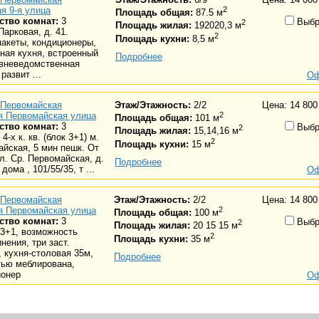
я 9-я улица
2
Площадь общая:
87.5 м
ство комнат:
3
Выбр
2
Площадь жилая:
192020,3 м
Парковая, д. 41.
2
Площадь кухни:
8,5 м
акеты, кондиционеры,
ная кухня, встроенный
Подробнее
 вневедомственная
развит ...
Оф
Первомайская
Этаж/Этажность:
2/2
Цена: 14 800
я Первомайская улица
2
Площадь общая:
101 м
ство комнат:
3
Выбр
2
Площадь жилая:
15,14,16 м
4-х к. кв. (блок 3+1) м.
2
Площадь кухни:
15 м
йская, 5 мин пешк. От
л. Ср. Первомайская, д.
Подробнее
 дома , 101/55/35, т ...
Оф
Первомайская
Этаж/Этажность:
2/2
Цена: 14 800
я Первомайская улица
2
Площадь общая:
100 м
ство комнат:
3
Выбр
2
Площадь жилая:
20 15 15 м
 3+1, возможность
2
Площадь кухни:
35 м
нения, три заст.
 кухня-столовая 35м,
Подробнее
тью меблирована,
ионер
Оф