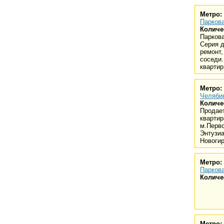
Метро:
Паркова
Количе
Парковая
Серия д
ремонт,
соседи.
квартир 
Метро:
Челяби
Количе
Продает
квартир
м.Перво
Энтузиа
Новогир
Метро:
Паркова
Количе
Метро: