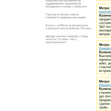
Большинство москвичей не
поддерживают предложение
объединить столицу с областью.
Метро:
верхня
Таунхаусы бизнес-класса
Количе
становятся дефицитным видом
продает
состоян
В ночь с субботы на воскресенье
3м2 пот
строители снесли флигель XIX века
изолиро
метров.
Аренда «летних» квартир. Ставка
почти на 7% ниже, чем у
«долгосрочных»
Метро:
Измайл
Количе
Высокий
кирпичн
жбет, р
стеклоп
встроенн
Метро:
Измайл
Количе
сталинс
дкп бол
продажа
сделке.
тройн ..