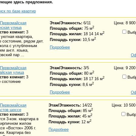
ующие здесь предложения.
ск по базе квартир
Первомайская
Этаж/Этажность:
6/11
Цена: 8 900
нская улица
2
Площадь общая:
75 м
ство комнат:
3
Выбр
2
Площадь жилая:
18 14 14 м
 уютная квартира,
2
Площадь кухни:
10,5 м
 состояние, рядом дет.
кола с углубленным
Подробнее
ем англ. языка,
вский пар ...
Оф
Первомайская
Этаж/Этажность:
3/5
Цена: 9 200
айская улица
2
Площадь общая:
80 м
ство комнат:
3
Выбр
2
Площадь жилая:
18 17 16 м
 состояние
2
Площадь кухни:
8,6 м
Подробнее
Оф
Первомайская
Этаж/Этажность:
14/22
Цена: 10 500
астов шоссе
2
Площадь общая:
85 м
ство комнат:
3
Выбр
2
Площадь жилая:
45 м
ся 3-ком. квартира в
2
Площадь кухни:
12 м
кирпичном жилом
се «Восток» 2006 г.
Подробнее
ки. Квартира без