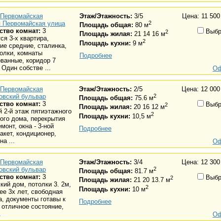
Первомайская
Этаж/Этажность:
3/5
Цена: 11 500
я Первомайская улица
2
Площадь общая:
80 м
ство комнат:
3
Выбр
2
Площадь жилая:
21 14 16 м
ся 3-х квартира,
2
Площадь кухни:
9 м
ие средние, сталинка,
олки, комнаты
Подробнее
ванные, коридор 7
 Один собстве ...
Оф
Первомайская
Этаж/Этажность:
2/5
Цена: 12 000
овский бульвар
2
Площадь общая:
75.6 м
ство комнат:
3
Выбр
2
Площадь жилая:
20 16 12 м
 2-й этаж пятиэтажного
2
Площадь кухни:
10,5 м
ого дома, перекрытия
емонт, окна - 3-ной
Подробнее
акет, кондиционер,
а ...
Оф
Первомайская
Этаж/Этажность:
3/4
Цена: 12 300
овский бульвар
2
Площадь общая:
81.7 м
ство комнат:
3
Выбр
2
Площадь жилая:
21 20 13.7 м
кий дом, потолки 3. 2м,
2
Площадь кухни:
10 м
ее 3х лет, свободная
, документы готавы к
Подробнее
 отличное состояние,
.
Оф