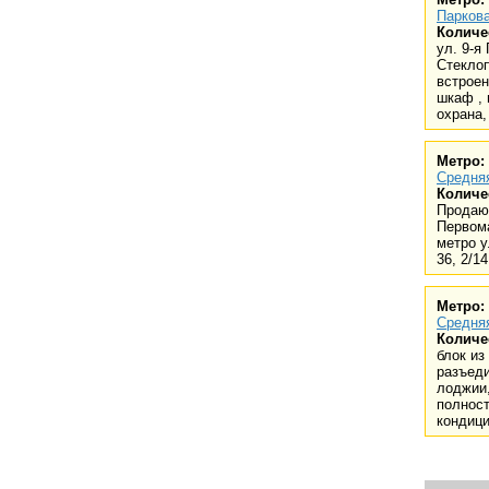
Паркова
Количе
ул. 9-я 
Стеклоп
встроен
шкаф ,
охрана, 
Метро:
Средня
Количе
Продаю 
Первома
метро у
36, 2/14
Метро:
Средня
Количе
блок из
разъеди
лоджии,
полнос
кондиц