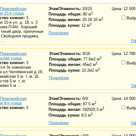
Первомайская
Этаж/Этажность:
10/15
Цена: 12 500
я 15-я улица
2
Площадь общая:
80 м
ство комнат:
3
Выбр
2
Площадь жилая:
20 18 10 м
 15-я ул, д. 18, к. 2
2
Площадь кухни:
12 м
ома П-44т. Хороший
 тихий двор, приличные
Подробнее
 Свободноя продажа,
...
Оф
Первомайская
Этаж/Этажность:
8/16
Цена: 12 790
нская улица
2
Площадь общая:
77.6м2 м
ство комнат:
3
Выбр
2
Площадь жилая:
45м2 м
ся 3х комнатная
2
Площадь кухни:
10.2м2 м
а ул.Челябинская д.19,
майская 5 м. т.,м. Ш.
Подробнее
стов 5 м. т.,м.
еево 5 м ...
Оф
Первомайская
Этаж/Этажность:
6/9
Цена: 14 000
я 9-я улица
2
Площадь общая:
87.5 м
ство комнат:
3
Выбр
2
Площадь жилая:
192020,3 м
2
Площадь кухни:
8,5 м
Подробнее
Оф
Первомайская
Этаж/Этажность:
6/9
Цена: 14 000