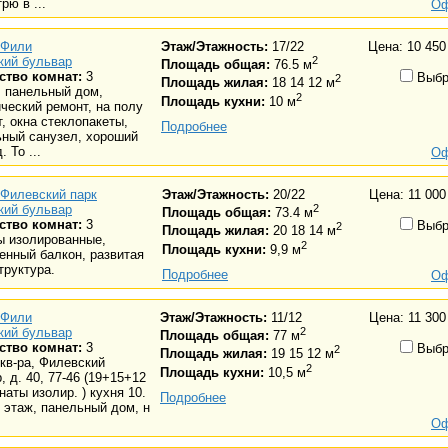
рю в ...
Оф
Фили
Этаж/Этажность:
17/22
Цена: 10 450
кий бульвар
2
Площадь общая:
76.5 м
ство комнат:
3
Выбр
2
Площадь жилая:
18 14 12 м
, панельный дом,
2
Площадь кухни:
10 м
ческий ремонт, на полу
, окна стеклопакеты,
Подробнее
ьный санузел, хороший
 То ...
Оф
Филевский парк
Этаж/Этажность:
20/22
Цена: 11 000
кий бульвар
2
Площадь общая:
73.4 м
ство комнат:
3
Выбр
2
Площадь жилая:
20 18 14 м
ы изолированные,
2
Площадь кухни:
9,9 м
енный балкон, развитая
труктура.
Подробнее
Оф
Фили
Этаж/Этажность:
11/12
Цена: 11 300
кий бульвар
2
Площадь общая:
77 м
ство комнат:
3
Выбр
2
Площадь жилая:
19 15 12 м
 кв-ра, Филевский
2
Площадь кухни:
10,5 м
, д. 40, 77-46 (19+15+12
наты изолир. ) кухня 10.
Подробнее
1 этаж, панельный дом, н
Оф