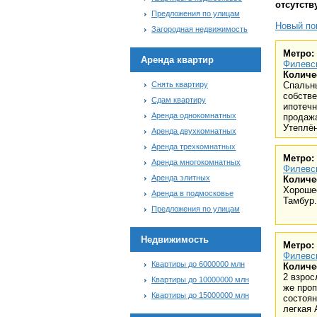
отсутств
Предложения по улицам
Новый пои
Загородная недвижимость
Метро:
Аренда квартир
Филевс
Количе
Снять квартиру
Спальн
собстве
Сдам квартиру
ипотечн
Аренда однокомнатных
продажа
Утеплён
Аренда двухкомнатных
Аренда трехкомнатных
Метро:
Аренда многокомнатных
Филевс
Аренда элитных
Количе
Хороше
Аренда в подмосковье
Тамбур.
Предложения по улицам
Недвижимость
Метро:
Филевс
Квартиры до 6000000 млн
Количе
2 взрос
Квартиры до 10000000 млн
же про
Квартиры до 15000000 млн
состоян
легкая 