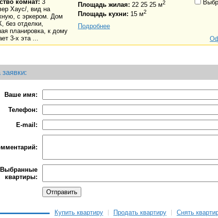
ство комнат:
3
Выбр
2
Площадь жилая:
22 25 25 м
ер Хаус/, вид на
2
Площадь кухни:
15 м
ную, с эркером. Дом
К, без отделки,
Подробнее
ая планировка, к дому
ет 3-х эта ...
Оф
 заявки:
Ваше имя:
Телефон:
E-mail:
омментарий:
Выбранные
квартиры:
Купить квартиру
Продать квартиру
Снять кварти