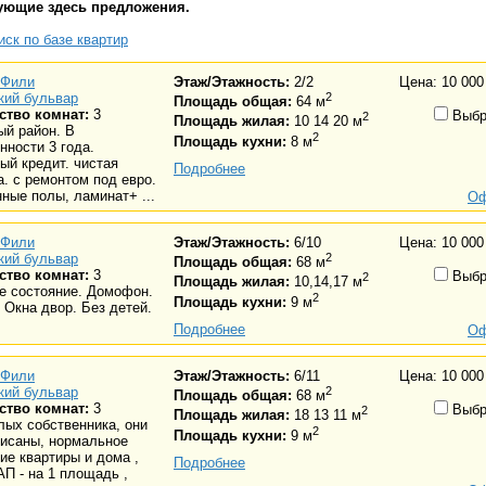
ующие здесь предложения.
ск по базе квартир
Фили
Этаж/Этажность:
2/2
Цена: 10 000
кий бульвар
2
Площадь общая:
64 м
ство комнат:
3
Выбр
2
Площадь жилая:
10 14 20 м
ый район. В
2
Площадь кухни:
8 м
нности 3 года.
ый кредит. чистая
Подробнее
. с ремонтом под евро.
ные полы, ламинат+ ...
Оф
Фили
Этаж/Этажность:
6/10
Цена: 10 000
кий бульвар
2
Площадь общая:
68 м
ство комнат:
3
Выбр
2
Площадь жилая:
10,14,17 м
е состояние. Домофон.
2
Площадь кухни:
9 м
 Окна двор. Без детей.
Подробнее
Оф
Фили
Этаж/Этажность:
6/11
Цена: 10 000
кий бульвар
2
Площадь общая:
68 м
ство комнат:
3
Выбр
2
Площадь жилая:
18 13 11 м
лых собственника, они
2
Площадь кухни:
9 м
писаны, нормальное
ие квартиры и дома ,
Подробнее
АП - на 1 площадь ,