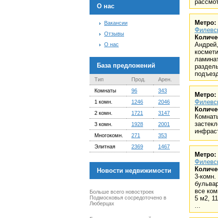
рассмот
О нас
Метро:
Вакансии
Филевс
Отзывы
Количе
Андрей
О нас
космети
ламинат
База предложений
раздел
подъезд.
Тип
Прод.
Арен.
Комнаты
96
343
Метро:
Филевс
1 комн.
1246
2046
Количе
2 комн.
1721
3147
Комнат
застекл
3 комн.
1928
2001
инфрас
Многокомн.
271
353
Элитная
2369
1467
Метро:
Филевс
Количе
Новости недвижимости
3-комн.
бульвар
все ком
Больше всего новостроек
Подмосковья сосредоточено в
5 м2, 1
Люберцах
...