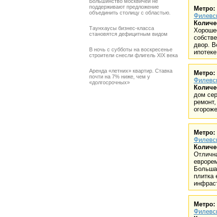
Большинство москвичей не
поддерживают предложение
Метро:
объединить столицу с областью.
Филевс
Количе
Таунхаусы бизнес-класса
Хороше
становятся дефицитным видом
собстве
двор. 
В ночь с субботы на воскресенье
ипотеке
строители снесли флигель XIX века
Аренда «летних» квартир. Ставка
Метро:
почти на 7% ниже, чем у
Филевс
«долгосрочных»
Количе
дом сер
ремонт,
огороже
Метро:
Филевс
Количе
Отлична
еврорем
Большая
плитка 
инфраст
Метро:
Филевс