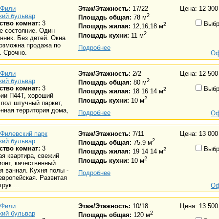
Фили
Этаж/Этажность:
17/22
Цена: 12 300
кий бульвар
2
Площадь общая:
78 м
ство комнат:
3
Выбр
2
Площадь жилая:
12,16,18 м
е состояние. Один
2
Площадь кухни:
11 м
нник. Без детей. Окна
Возможна продажа по
Подробнее
. Срочно.
Оф
Фили
Этаж/Этажность:
2/2
Цена: 12 500
кий бульвар
2
Площадь общая:
80 м
ство комнат:
3
Выбр
2
Площадь жилая:
18 16 14 м
ии П44Т, хороший
2
Площадь кухни:
10 м
 пол штучный паркет,
нная территория дома,
Подробнее
Оф
Филевский парк
Этаж/Этажность:
7/11
Цена: 13 000
кий бульвар
2
Площадь общая:
75.9 м
ство комнат:
3
Выбр
2
Площадь жилая:
19 14 14 м
я квартира, свежий
2
Площадь кухни:
10 м
онт, качественный.
 ванная. Кухня полы -
Подробнее
европейская. Развитая
рук ...
Оф
Фили
Этаж/Этажность:
10/18
Цена: 13 500
кий бульвар
2
Площадь общая:
120 м