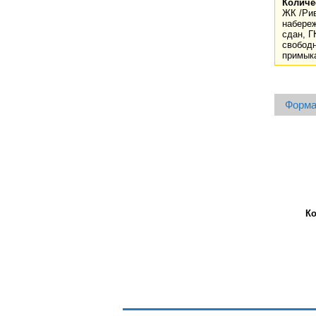
Количе
ЖК /Рив
набереж
сдан, Г
свободн
примыка
Форма
К