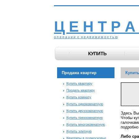
Ц Е Н Т Р А
о п е р а ц и и с н е д в и ж и м о с т ь ю
КУПИТЬ
Продажа квартир
Купить
Купить квартиру
Продать квартиру
Купить комнату
Купить однокомнатную
Купить двухкомнатную
Здесь Вы
Чтобы ку
Купить трехкомнатную
галочкам
Купить многокомнатную
подробно
Купить элитную
Либо сра
Квартиры в подмосковье